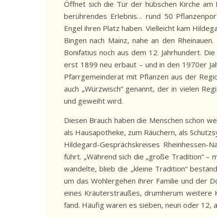
Öffnet sich die Tür der hübschen Kirche am 
berührendes Erlebnis… rund 50 Pflanzenpor
Engel ihren Platz haben. Vielleicht kam Hilde
Bingen nach Mainz, nahe an den Rheinauen.
Bonifatius noch aus dem 12. Jahrhundert. Die
erst 1899 neu erbaut – und in den 1970er Ja
Pfarrgemeinderat mit Pflanzen aus der Region
auch „Würzwisch“ genannt, der in vielen R
und geweiht wird.
Diesen Brauch haben die Menschen schon weit 
als Hausapotheke, zum Räuchern, als Schutzsy
Hildegard-Gesprächskreises Rheinhessen-Na
führt. „Während sich die „große Tradition“ –
wandelte, blieb die „kleine Tradition“ bestä
um das Wohlergehen ihrer Familie und der Do
eines Kräuterstraußes, drumherum weitere Kr
fand. Häufig waren es sieben, neun oder 12, a