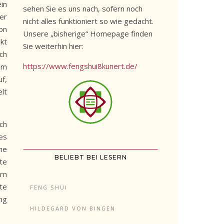
in
sehen Sie es uns nach, sofern noch
er
nicht alles funktioniert so wie gedacht.
von
Unsere „bisherige“ Homepage finden
kt
Sie weiterhin hier:
ch
https://www.fengshui8kunert.de/
em
f,
lt
ch
es
he
BELIEBT BEI LESERN
te
rn
te
FENG SHUI
ng
HILDEGARD VON BINGEN