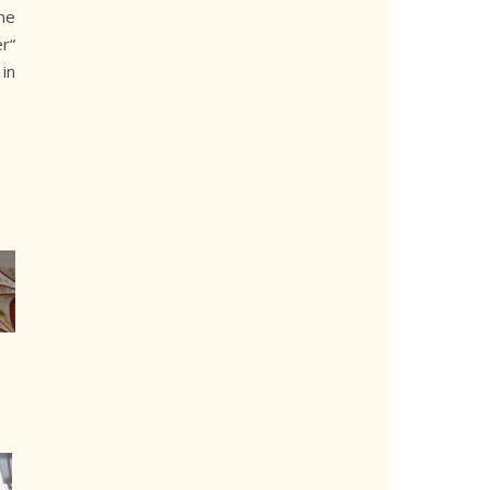
he
r“
in