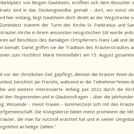
Marktplatz von Bingen-Gaulsheim, eröffnet sich dem Besucher e
traits sind in das Deckengewölbe gemalt – dort, wo sonst eh
gard hier entlang, liegt Gaulsheim doch direkt an der Wegstrecke 
 Zumindest stammt der Turm der Kirche St. Pankratius und San
 Kräuter-Kirche in ihrem ansonsten neogotischen Stil wurde jedo
hren auf Beschluss des damaligen Ortspfarrers Hans Laik und d
 bemalt. Damit griffen sie die Tradition des Kräuterstraußes au
egionen zum Hochfest Mariä Himmelfahrt am 15. August gesamme
vor der christlichen Zeit gepflegt, dienten die Kräuter ihnen do
mbol, berichtet Jan Frerichs, während er die Teilnehmer*innen d
he und weitere Interessierte Anfang Juni 2022 durch die Kirc
 mit den Regierenden und in Glaubensfragen – über die Jahrhunder
ndig: Wissende – meist Frauen – kümmer(te)n sich mit den Kräute
rfgemeinschaft. Die Königskerze bildet meist prominent die Mit
äuter, die man für nutzvoll erachtet hat und in seiner Umgebu
ngelehnt an heilige Zahlen.“